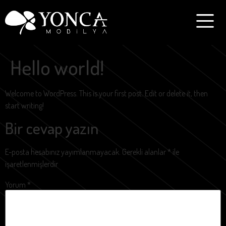
Hello world!
Welcome to WordPress. This is your first post. Edit or delete it, then
start writing!
Bir cevap yazın
E-posta hesabınız yayımlanmayacak.
Gerekli alanlar
*
ile
işaretlenmişlerdir
Yorum
*