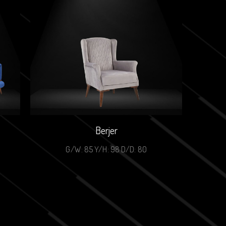
Berjer
G/W: 85 Y/H: 98 D/D: 80