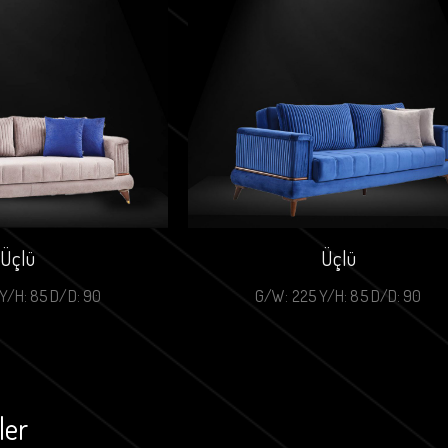
Üçlü
Üçlü
Y/H: 85 D/D: 90
G/W: 225 Y/H: 85 D/D: 90
ler